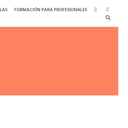
RLAS
FORMACIÓN PARA PROFESIONALES
Searc
for:
Search Butto