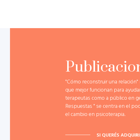
Publicacio
"Cómo reconstruir una relación"
que mejor funcionan para ayudar a
terapeutas como a público en g
Respuestas " se centra en el po
el cambio en psicoterapia.
SI QUERÉS ADQUIR