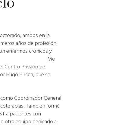
elo
doctorado, ambos en la
rimeros años de profesión
con enfermos crónicos y
s. Me
 el Centro Privado de
 por Hugo Hirsch, que se
ones.
como Coordinador General
sicoterapias. También formé
BT a pacientes con
omo otro equipo dedicado a