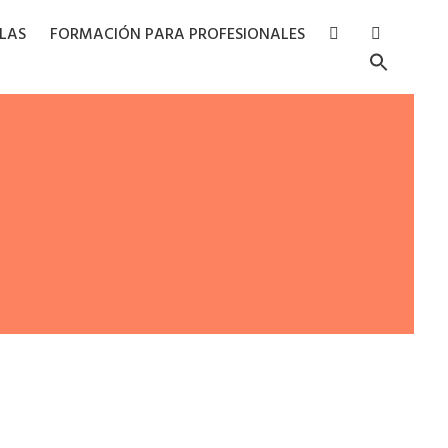
RLAS
FORMACIÓN PARA PROFESIONALES
Searc
for:
Search Butto