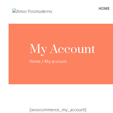
HOME
My Account
Home
/
My account
[woocommerce_my_account]