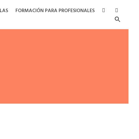
RLAS
FORMACIÓN PARA PROFESIONALES
Searc
for:
Search Butto