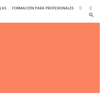
RLAS
FORMACIÓN PARA PROFESIONALES
Searc
for:
Search Butto