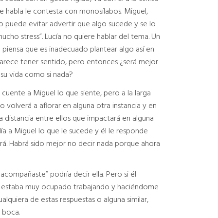
 le habla le contesta con monosílabos. Miguel,
o puede evitar advertir que algo sucede y se lo
ucho stress”. Lucía no quiere hablar del tema. Un
 piensa que es inadecuado plantear algo así en
arece tener sentido, pero entonces ¿será mejor
 su vida como si nada?
uente a Miguel lo que siente, pero a la larga
 volverá a aflorar en alguna otra instancia y en
rta distancia entre ellos que impactará en alguna
día a Miguel lo que le sucede y él le responde
ará. Habrá sido mejor no decir nada porque ahora
compañaste” podría decir ella. Pero si él
ue estaba muy ocupado trabajando y haciéndome
alquiera de estas respuestas o alguna similar,
 boca.