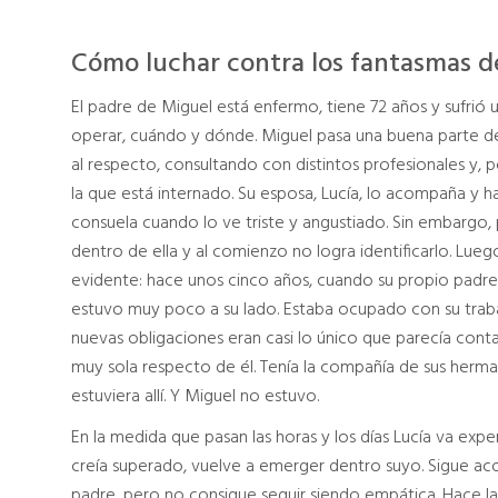
Cómo luchar contra los fantasmas d
El padre de Miguel está enfermo, tiene 72 años y sufrió u
operar, cuándo y dónde. Miguel pasa una buena parte d
al respecto, consultando con distintos profesionales y, po
la que está internado. Su esposa, Lucía, lo acompaña y ha
consuela cuando lo ve triste y angustiado. Sin embarg
dentro de ella y al comienzo no logra identificarlo. Lu
evidente: hace unos cinco años, cuando su propio padre
estuvo muy poco a su lado. Estaba ocupado con su trab
nuevas obligaciones eran casi lo único que parecía conta
muy sola respecto de él. Tenía la compañía de sus herm
estuviera allí. Y Miguel no estuvo.
En la medida que pasan las horas y los días Lucía va ex
creía superado, vuelve a emerger dentro suyo. Sigue ac
padre, pero no consigue seguir siendo empática. Hace las 