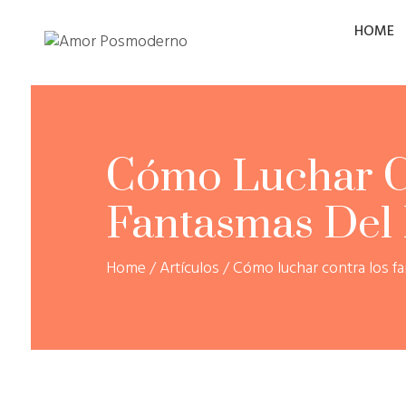
HOME
Cómo Luchar C
Fantasmas Del
Home
/
Artículos
/
Cómo luchar contra los f