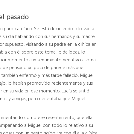
el pasado
n paro cardíaco. Se está decidiendo si lo van a
e su día hablando con sus hermanos y su madre
r supuesto, visitando a su padre en la clínica en
bla con él sobre este tema, le da ideas, lo
o, por momentos un sentimiento negativo asoma
ego de pensarlo un poco le parece más que
 también enfermó y más tarde falleció, Miguel
ajo, lo habían promovido recientemente y sus
r en su vida en ese momento. Lucía se sintió
anos y amigas, pero necesitaba que Miguel
perimentando como ese resentimiento, que ella
ompañando a Miguel con todo lo relativo a su
cosas con un gesto rígido, va con él a la clínica