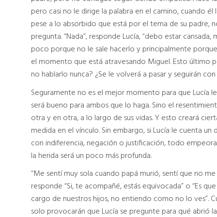
pero casi no le dirige la palabra en el camino, cuando él
pese a lo absorbido que está por el tema de su padre, n
pregunta. “Nada”, responde Lucía, “debo estar cansada, m
poco porque no le sale hacerlo y principalmente porque
el momento que está atravesando Miguel. Esto último p
no hablarlo nunca? ¿Se le volverá a pasar y seguirán con
Seguramente no es el mejor momento para que Lucía le c
será bueno para ambos que lo haga. Sino el resentimiento
otra y en otra, a lo largo de sus vidas. Y esto creará cie
medida en el vínculo. Sin embargo, si Lucía le cuenta un 
con indiferencia, negación o justificación, todo empeor
la herida será un poco más profunda.
“Me sentí muy sola cuando papá murió, sentí que no me a
responde “Si, te acompañé, estás equivocada” o “Es q
cargo de nuestros hijos, no entiendo como no lo ves”. Cu
solo provocarán que Lucía se pregunte para qué abrió la